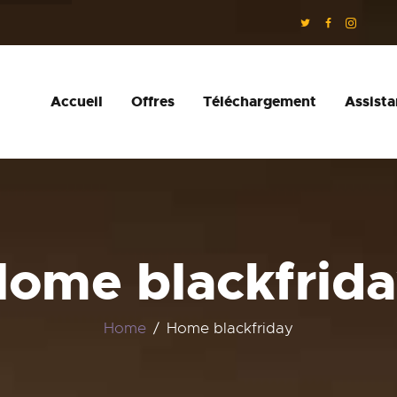
Accueil
Offres
Téléchargement
Assist
ACCUEIL
OFFRES
TÉLÉCHARGEMENT
ASSISTANCE
ome blackfrid
Home
Home blackfriday