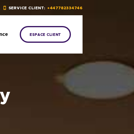
SERVICE CLIENT:
+447782334746
ance
ESPACE CLIENT
ay